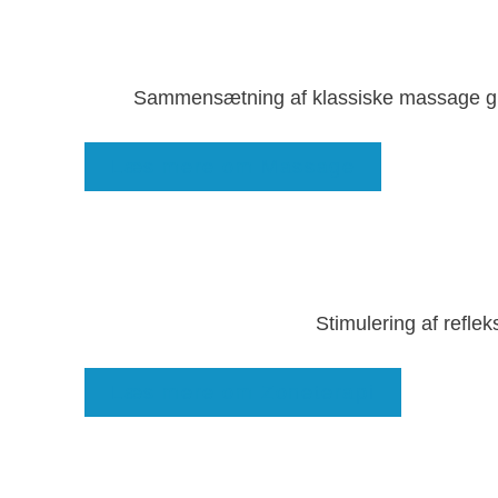
Sammensætning af klassiske massage gre
Læs mere om Massage
Stimulering af refle
Læs mere om Zoneterapi