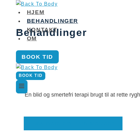
Fortsæt
til
HJEM
indhold
BEHANDLINGER
KONTAKT
Behandlinger
OM
BOOK TID
BOOK TID
En blid og smertefri terapi brugt til at rette
Læs mere om Dorn Metoden